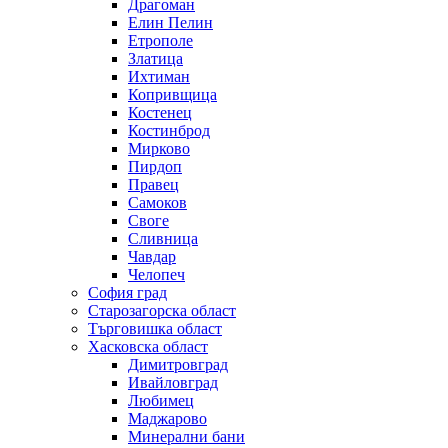
Драгоман
Елин Пелин
Етрополе
Златица
Ихтиман
Копривщица
Костенец
Костинброд
Мирково
Пирдоп
Правец
Самоков
Своге
Сливница
Чавдар
Челопеч
София град
Старозагорска област
Търговишка област
Хасковска област
Димитровград
Ивайловград
Любимец
Маджарово
Минерални бани