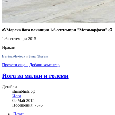
ॐ Морска йога ваканция 1-6 септември "Метаморфози" ॐ
1-6 септември 2015
Иракли
Martina Alexieva
и
Bimal Shalam
Прочети още...
Добави коментар
Йога за малки и големи
Детайли
shambhala.bg
Йога
09 Май 2015
Посещения: 7576
Печат