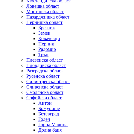
Кюстендилска област
Ловешка област
Монтанска област
Пазарджишка област
Пернишка област
Брезник
Земен
Ковачевци
Перник
Радомир
Трън
Плевенска област
Пловдивска област
Разградска област
Русенска област
Силистренска област
Сливенска област
Смолянска област
Софийска област
Антон
Божурище
Ботевград
Годеч
Горна Малина
Долна баня