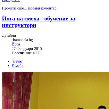
Прочети още...
Добави коментар
Йога на смеха - обучение за
инструктори
Детайли
shambhala.bg
Йога
27 Февруари 2015
Посещения: 4980
Печат
Е-мейл