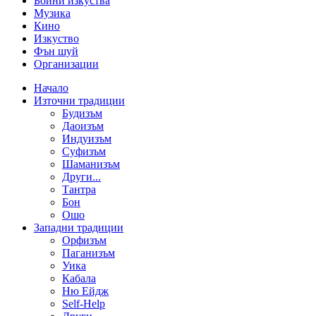
Бойни изкуства
Музика
Кино
Изкуство
Фън шуй
Организации
Начало
Източни традиции
Будизъм
Даоизъм
Индуизъм
Суфизъм
Шаманизъм
Други...
Тантра
Бон
Ошо
Западни традиции
Орфизъм
Паганизъм
Уика
Кабала
Ню Ейдж
Self-Help