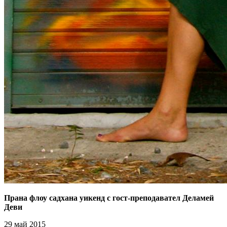
Прана флоу садхана уикенд с гост-преподавател Деламей
Деви
29 май 2015