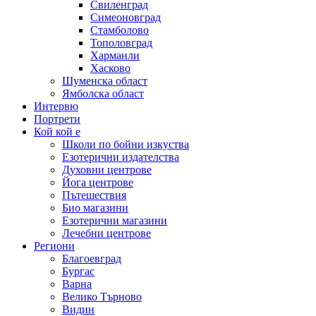
Свиленград
Симеоновград
Стамболово
Тополовград
Харманли
Хасково
Шуменска област
Ямболска област
Интервю
Портрети
Кой кой е
Школи по бойни изкуства
Езотерични издателства
Духовни центрове
Йога центрове
Пътешествия
Био магазини
Езотерични магазини
Лечебни центрове
Региони
Благоевград
Бургас
Варна
Велико Търново
Видин