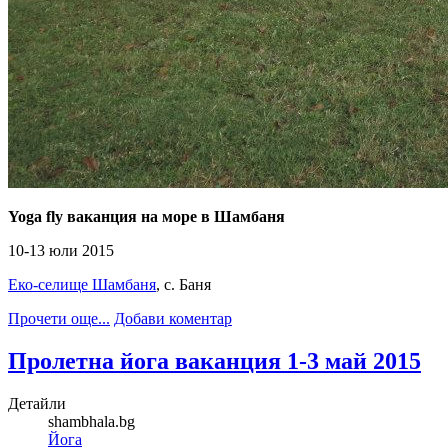
Yoga fly ваканция на море в Шамбаня
10-13 юли 2015
Еко-селище Шамбаня
, с. Баня
Прочети още...
Добави коментар
Пролетна йога ваканция 1-3 май 2015
Детайли
shambhala.bg
Йога