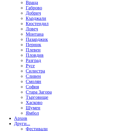
Враца
Габрово
Добрич
Кърджали
Кюстендил
Ловеч
Монтана
Пазарджик
Перник
Плевен
Пловдив
Разград
Русе
Силистра
Сливен
Смолян
София
Стара Загора
Търговище
Хасково
Шумен
Ямбол
Aрхив
Други...
Фестивали