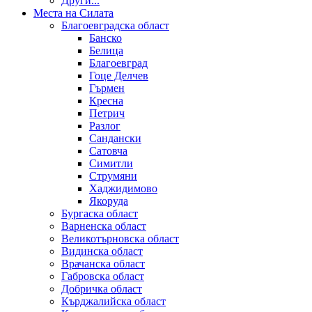
Други...
Места на Силата
Благоевградска област
Банско
Белица
Благоевград
Гоце Делчев
Гърмен
Кресна
Петрич
Разлог
Сандански
Сатовча
Симитли
Струмяни
Хаджидимово
Якоруда
Бургаска област
Варненска област
Великотърновска област
Видинска област
Врачанска област
Габровска област
Добричка област
Кърджалийска област