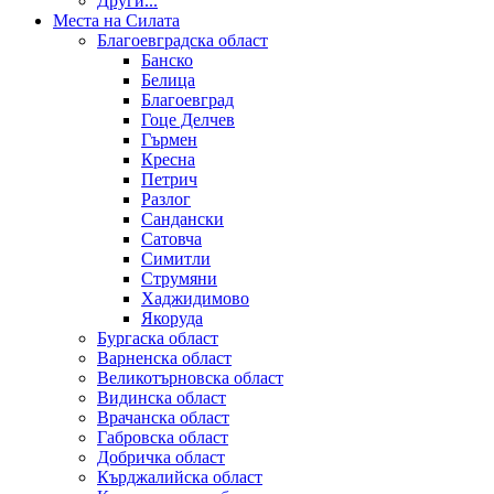
Други...
Места на Силата
Благоевградска област
Банско
Белица
Благоевград
Гоце Делчев
Гърмен
Кресна
Петрич
Разлог
Сандански
Сатовча
Симитли
Струмяни
Хаджидимово
Якоруда
Бургаска област
Варненска област
Великотърновска област
Видинска област
Врачанска област
Габровска област
Добричка област
Кърджалийска област