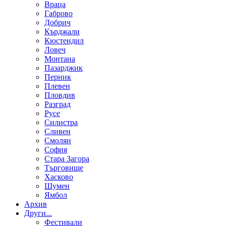
Враца
Габрово
Добрич
Кърджали
Кюстендил
Ловеч
Монтана
Пазарджик
Перник
Плевен
Пловдив
Разград
Русе
Силистра
Сливен
Смолян
София
Стара Загора
Търговище
Хасково
Шумен
Ямбол
Aрхив
Други...
Фестивали