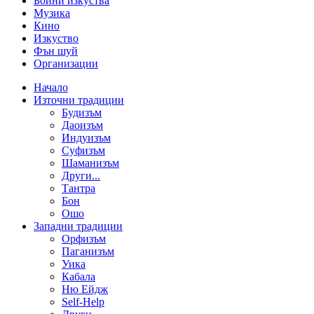
Бойни изкуства
Музика
Кино
Изкуство
Фън шуй
Организации
Начало
Източни традиции
Будизъм
Даоизъм
Индуизъм
Суфизъм
Шаманизъм
Други...
Тантра
Бон
Ошо
Западни традиции
Орфизъм
Паганизъм
Уика
Кабала
Ню Ейдж
Self-Help