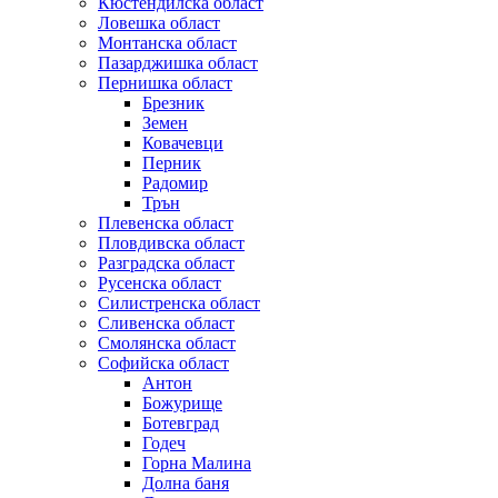
Кюстендилска област
Ловешка област
Монтанска област
Пазарджишка област
Пернишка област
Брезник
Земен
Ковачевци
Перник
Радомир
Трън
Плевенска област
Пловдивска област
Разградска област
Русенска област
Силистренска област
Сливенска област
Смолянска област
Софийска област
Антон
Божурище
Ботевград
Годеч
Горна Малина
Долна баня