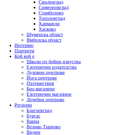
Свиленград
Симеоновград
Стамболово
Тополовград
Харманли
Хасково
Шуменска област
Ямболска област
Интервю
Портрети
Кой кой е
Школи по бойни изкуства
Езотерични издателства
Духовни центрове
Йога центрове
Пътешествия
Био магазини
Езотерични магазини
Лечебни центрове
Региони
Благоевград
Бургас
Варна
Велико Търново
Видин