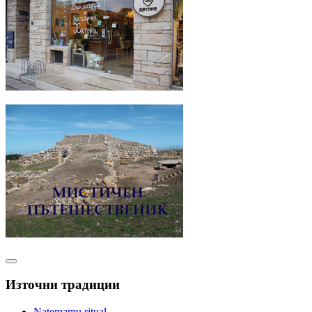
Източни традиции
Natemamu ritual