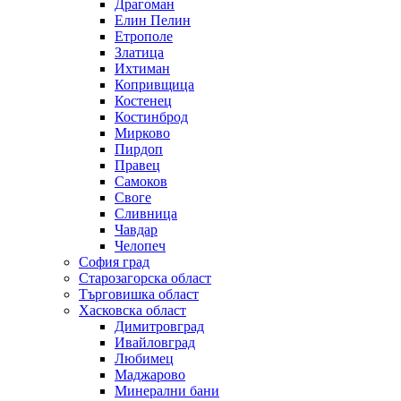
Драгоман
Елин Пелин
Етрополе
Златица
Ихтиман
Копривщица
Костенец
Костинброд
Мирково
Пирдоп
Правец
Самоков
Своге
Сливница
Чавдар
Челопеч
София град
Старозагорска област
Търговишка област
Хасковска област
Димитровград
Ивайловград
Любимец
Маджарово
Минерални бани