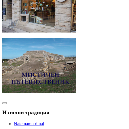
Източни традиции
Natemamu ritual