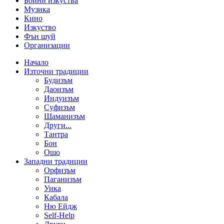
Бойни изкуства
Музика
Кино
Изкуство
Фън шуй
Организации
Начало
Източни традиции
Будизъм
Даоизъм
Индуизъм
Суфизъм
Шаманизъм
Други...
Тантра
Бон
Ошо
Западни традиции
Орфизъм
Паганизъм
Уика
Кабала
Ню Ейдж
Self-Help