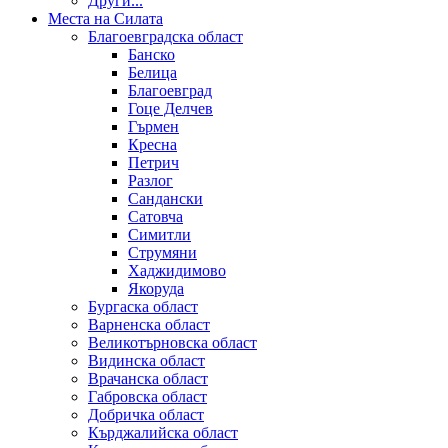
Други...
Места на Силата
Благоевградска област
Банско
Белица
Благоевград
Гоце Делчев
Гърмен
Кресна
Петрич
Разлог
Сандански
Сатовча
Симитли
Струмяни
Хаджидимово
Якоруда
Бургаска област
Варненска област
Великотърновска област
Видинска област
Врачанска област
Габровска област
Добричка област
Кърджалийска област