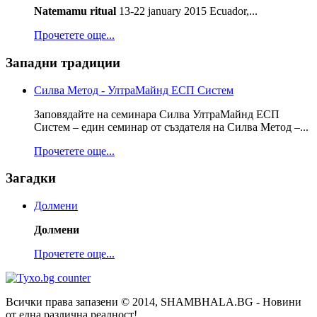
Natemamu ritual
13-22 january 2015 Ecuador,...
Прочетете още...
Западни традиции
Силва Метод - УлтраМайнд ЕСП Систем
Заповядайте на семинара Силва УлтраМайнд ЕСП
Систем – един семинар от създателя на Силва Метод –...
Прочетете още...
Загадки
Долмени
Долмени
Прочетете още...
Всички права запазени © 2014, SHAMBHALA.BG - Новини
от една различна реалност!