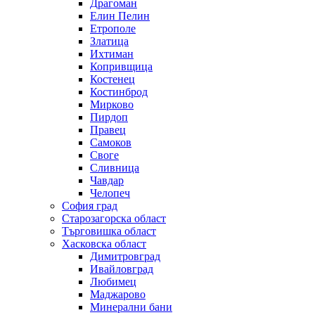
Драгоман
Елин Пелин
Етрополе
Златица
Ихтиман
Копривщица
Костенец
Костинброд
Мирково
Пирдоп
Правец
Самоков
Своге
Сливница
Чавдар
Челопеч
София град
Старозагорска област
Търговишка област
Хасковска област
Димитровград
Ивайловград
Любимец
Маджарово
Минерални бани