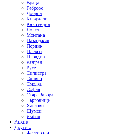
Враца
Габрово
Добрич
Кърджали
Кюстендил
Ловеч
Монтана
Пазарджик
Перник
Плевен
Пловдив
Разград
Русе
Силистра
Сливен
Смолян
София
Стара Загора
Търговище
Хасково
Шумен
Ямбол
Aрхив
Други...
Фестивали