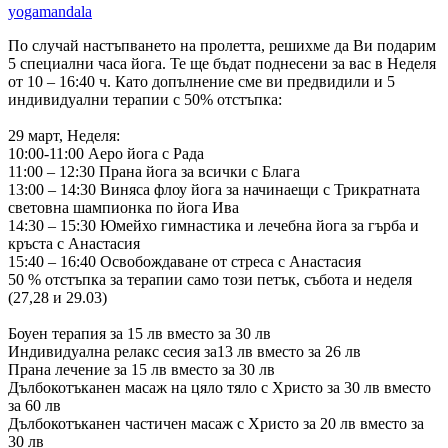
yogamandala
По случай настъпването на пролетта, решихме да Ви подарим
5 специални часа йога. Те ще бъдат поднесени за вас в Неделя
от 10 – 16:40 ч. Като допълнение сме ви предвидили и 5
индивидуални терапии с 50% отстъпка:
29 март, Неделя:
10:00-11:00 Аеро йога с Рада
11:00 – 12:30 Прана йога за всички с Блага
13:00 – 14:30 Виняса флоу йога за начинаещи с Трикратната
световна шампионка по йога Ива
14:30 – 15:30 Юмейхо гимнастика и лечебна йога за гърба и
кръста с Анастасия
15:40 – 16:40 Освобождаване от стреса с Анастасия
50 % отстъпка за терапии само този петък, събота и неделя
(27,28 и 29.03)
Боуен терапия за 15 лв вместо за 30 лв
Индивидуална релакс сесия за13 лв вместо за 26 лв
Прана лечение за 15 лв вместо за 30 лв
Дълбокотъканен масаж на цяло тяло с Христо за 30 лв вместо
за 60 лв
Дълбокотъканен частичен масаж с Христо за 20 лв вместо за
30 лв