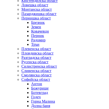
Кюстендилска област
Ловешка област
Монтанска област
Пазарджишка област
Пернишка област
Брезник
Земен
Ковачевци
Перник
Радомир
Трън
Плевенска област
Пловдивска област
Разградска област
Русенска област
Силистренска област
Сливенска област
Смолянска област
Софийска област
Антон
Божурище
Ботевград
Годеч
Горна Малина
Долна баня