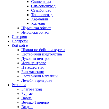
Свиленград
Симеоновград
Стамболово
Тополовград
Харманли
Хасково
Шуменска област
Ямболска област
Интервю
Портрети
Кой кой е
Школи по бойни изкуства
Езотерични издателства
Духовни центрове
Йога центрове
Пътешествия
Био магазини
Езотерични магазини
Лечебни центрове
Региони
Благоевград
Бургас
Варна
Велико Търново
Видин