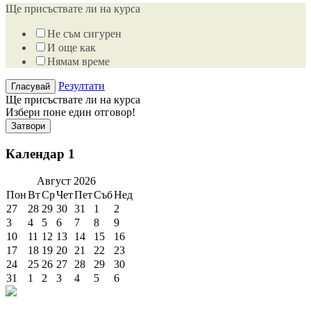
Ще присъствате ли на курса
Не съм сигурен
И още как
Нямам време
Резултати
Ще присъствате ли на курса
Избери поне един отговор!
Затвори
Календар 1
Август
2026
Пон
Вт
Ср
Чет
Пет
Съб
Нед
27
28
29
30
31
1
2
3
4
5
6
7
8
9
10
11
12
13
14
15
16
17
18
19
20
21
22
23
24
25
26
27
28
29
30
31
1
2
3
4
5
6