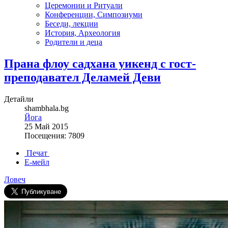
Церемонии и Ритуали
Конференции, Симпозиуми
Беседи, лекции
История, Археология
Родители и деца
Прана флоу садхана уикенд с гост-
преподавател Деламей Деви
Детайли
shambhala.bg
Йога
25 Май 2015
Посещения: 7809
Печат
Е-мейл
Ловеч