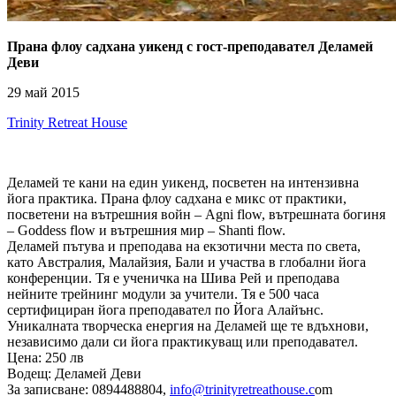
Прана флоу садхана уикенд с гост-преподавател Деламей
Деви
29 май 2015
Trinity Retreat House
Деламей те кани на един уикенд, посветен на интензивна
йога практика. Прана флоу садхана е микс от практики,
посветени на вътрешния войн – Agni flow, вътрешната богиня
– Goddess flow и вътрешния мир – Shanti flow.
Деламей пътува и преподава на екзотични места по света,
като Австралия, Малайзия, Бали и участва в глобални йога
конференции. Тя е ученичка на Шива Рей и преподава
нейните трейнинг модули за учители. Тя е 500 часа
сертифициран йога преподавател по Йога Алайънс.
Уникалната творческа енергия на Деламей ще те вдъхнови,
независимо дали си йога практикуващ или преподавател.
Цена: 250 лв
Водещ: Деламей Деви
За записване: 0894488804,
info@trinityretreathouse.c
om