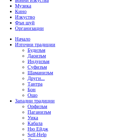
Бойни изкуства
Музика
Кино
Изкуство
Фън шуй
Организации
Начало
Източни традиции
Будизъм
Даоизъм
Индуизъм
Суфизъм
Шаманизъм
Други...
Тантра
Бон
Ошо
Западни традиции
Орфизъм
Паганизъм
Уика
Кабала
Ню Ейдж
Self-Help