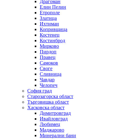
Драгоман
Елин Пелин
Етрополе
Златица
Ихтиман
Копривщица
Костенец
Костинброд
Мирково
Пирдоп
Правец
Самоков
Своге
Сливница
Чавдар
Челопеч
София град
Старозагорска област
Търговишка област
Хасковска област
Димитровград
Ивайловград
Любимец
Маджарово
Минерални бани