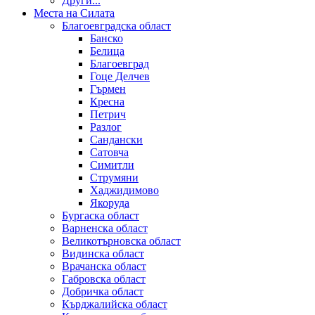
Други...
Места на Силата
Благоевградска област
Банско
Белица
Благоевград
Гоце Делчев
Гърмен
Кресна
Петрич
Разлог
Сандански
Сатовча
Симитли
Струмяни
Хаджидимово
Якоруда
Бургаска област
Варненска област
Великотърновска област
Видинска област
Врачанска област
Габровска област
Добричка област
Кърджалийска област