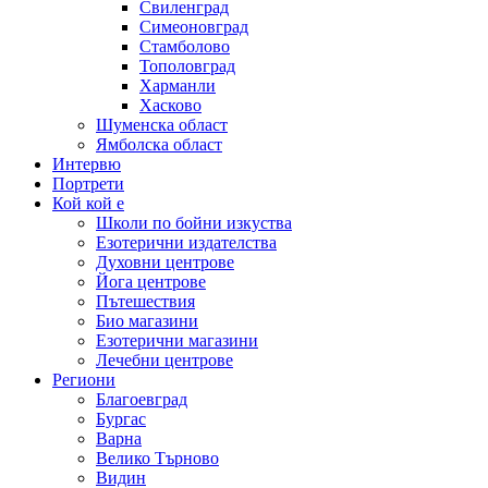
Свиленград
Симеоновград
Стамболово
Тополовград
Харманли
Хасково
Шуменска област
Ямболска област
Интервю
Портрети
Кой кой е
Школи по бойни изкуства
Езотерични издателства
Духовни центрове
Йога центрове
Пътешествия
Био магазини
Езотерични магазини
Лечебни центрове
Региони
Благоевград
Бургас
Варна
Велико Търново
Видин