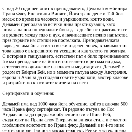
С над 20 годишен опит в преподаването, Дела
май комбинира
Прана Флоу Енергични Виняси, Йога транс денс и Тай йога
масаж по време на часовете и уъркшопите, които води.
Деламей преподава за всички нива практикуващи, като
помага на по-напредналите йоги да задълбочат практиката си
и връзката между тяло и дух, а начинаещите нежно напътства
през първите им стъпки на постелката. Преподавателката
вярва, че има йога стил за всеки отделен човек, в завимост от
това какво е вътрешното ти усещане и как тялото ти реагира.
С история в танцуването, естествен път е било преминаването
й към преподаване на йога и потъването в ритъма на дъха,
естественото движение на тялото и медитацията. Деламей е
родом от Байрън Бей, но в момента пътува между Австралия,
европа и Азия за да споделя совите уъркшопи, мастер класове
и ритрийти по красивите кътчета на света.
Сертификати и обучения:
Деламей има над 1000 часа йога обучение, който включва 500
часа Прана флоу сертификат. Тя редовно пътува до Лос
Анджелис за да продължи обучението си с Шива Рей,
създателят на Прана флоу Енергична виняса стила и е част от
глобалните асистенти по Прана флоу. Деламей е и 4-то ниво
сертифициран Тай йога масаж терапевт, Рейки мастер, прана