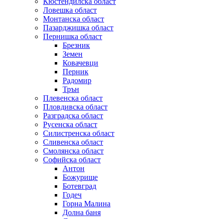
Кюстендилска област
Ловешка област
Монтанска област
Пазарджишка област
Пернишка област
Брезник
Земен
Ковачевци
Перник
Радомир
Трън
Плевенска област
Пловдивска област
Разградска област
Русенска област
Силистренска област
Сливенска област
Смолянска област
Софийска област
Антон
Божурище
Ботевград
Годеч
Горна Малина
Долна баня