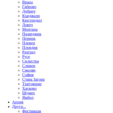
Враца
Габрово
Добрич
Кърджали
Кюстендил
Ловеч
Монтана
Пазарджик
Перник
Плевен
Пловдив
Разград
Русе
Силистра
Сливен
Смолян
София
Стара Загора
Търговище
Хасково
Шумен
Ямбол
Aрхив
Други...
Фестивали