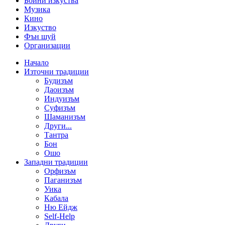
Бойни изкуства
Музика
Кино
Изкуство
Фън шуй
Организации
Начало
Източни традиции
Будизъм
Даоизъм
Индуизъм
Суфизъм
Шаманизъм
Други...
Тантра
Бон
Ошо
Западни традиции
Орфизъм
Паганизъм
Уика
Кабала
Ню Ейдж
Self-Help