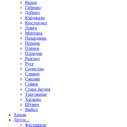
Враца
Габрово
Добрич
Кърджали
Кюстендил
Ловеч
Монтана
Пазарджик
Перник
Плевен
Пловдив
Разград
Русе
Силистра
Сливен
Смолян
София
Стара Загора
Търговище
Хасково
Шумен
Ямбол
Aрхив
Други...
Фестивали