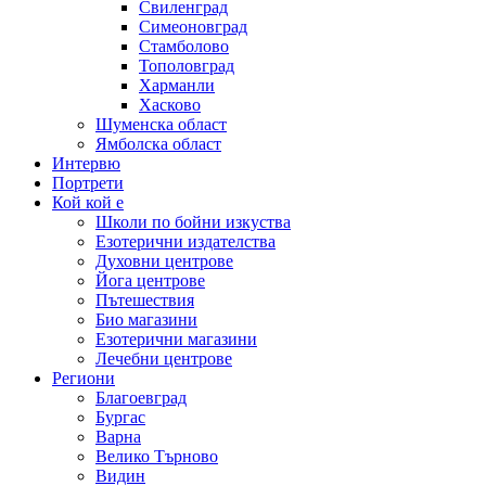
Свиленград
Симеоновград
Стамболово
Тополовград
Харманли
Хасково
Шуменска област
Ямболска област
Интервю
Портрети
Кой кой е
Школи по бойни изкуства
Езотерични издателства
Духовни центрове
Йога центрове
Пътешествия
Био магазини
Езотерични магазини
Лечебни центрове
Региони
Благоевград
Бургас
Варна
Велико Търново
Видин