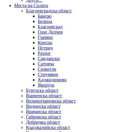
Други...
Места на Силата
Благоевградска област
Банско
Белица
Благоевград
Гоце Делчев
Гърмен
Кресна
Петрич
Разлог
Сандански
Сатовча
Симитли
Струмяни
Хаджидимово
Якоруда
Бургаска област
Варненска област
Великотърновска област
Видинска област
Врачанска област
Габровска област
Добричка област
Кърджалийска област