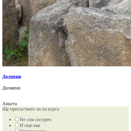
Долмени
Долмени
Анкета
Ще присъствате ли на курса
Не съм сигурен
И още как