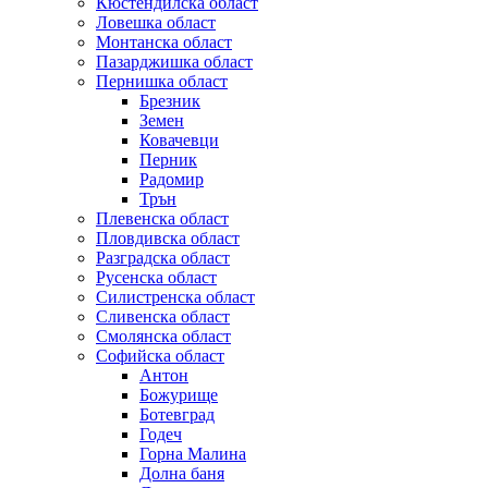
Кюстендилска област
Ловешка област
Монтанска област
Пазарджишка област
Пернишка област
Брезник
Земен
Ковачевци
Перник
Радомир
Трън
Плевенска област
Пловдивска област
Разградска област
Русенска област
Силистренска област
Сливенска област
Смолянска област
Софийска област
Антон
Божурище
Ботевград
Годеч
Горна Малина
Долна баня