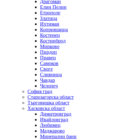
Драгоман
Елин Пелин
Етрополе
Златица
Ихтиман
Копривщица
Костенец
Костинброд
Мирково
Пирдоп
Правец
Самоков
Своге
Сливница
Чавдар
Челопеч
София град
Старозагорска област
Търговишка област
Хасковска област
Димитровград
Ивайловград
Любимец
Маджарово
Минерални бани