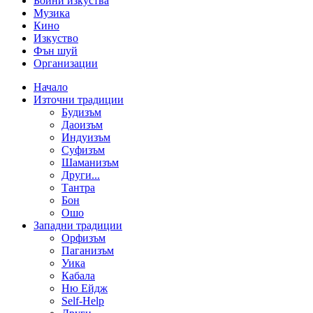
Бойни изкуства
Музика
Кино
Изкуство
Фън шуй
Организации
Начало
Източни традиции
Будизъм
Даоизъм
Индуизъм
Суфизъм
Шаманизъм
Други...
Тантра
Бон
Ошо
Западни традиции
Орфизъм
Паганизъм
Уика
Кабала
Ню Ейдж
Self-Help