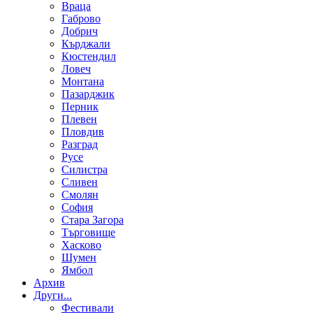
Враца
Габрово
Добрич
Кърджали
Кюстендил
Ловеч
Монтана
Пазарджик
Перник
Плевен
Пловдив
Разград
Русе
Силистра
Сливен
Смолян
София
Стара Загора
Търговище
Хасково
Шумен
Ямбол
Aрхив
Други...
Фестивали