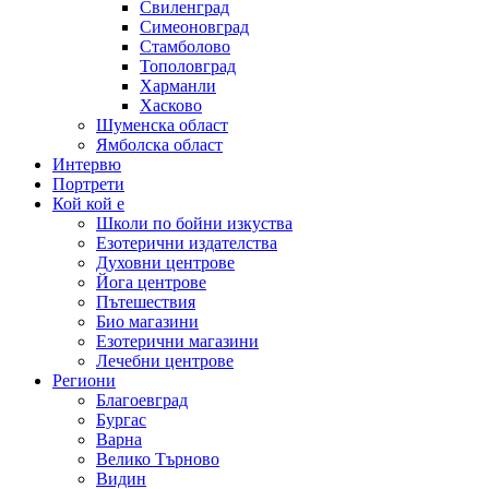
Свиленград
Симеоновград
Стамболово
Тополовград
Харманли
Хасково
Шуменска област
Ямболска област
Интервю
Портрети
Кой кой е
Школи по бойни изкуства
Езотерични издателства
Духовни центрове
Йога центрове
Пътешествия
Био магазини
Езотерични магазини
Лечебни центрове
Региони
Благоевград
Бургас
Варна
Велико Търново
Видин