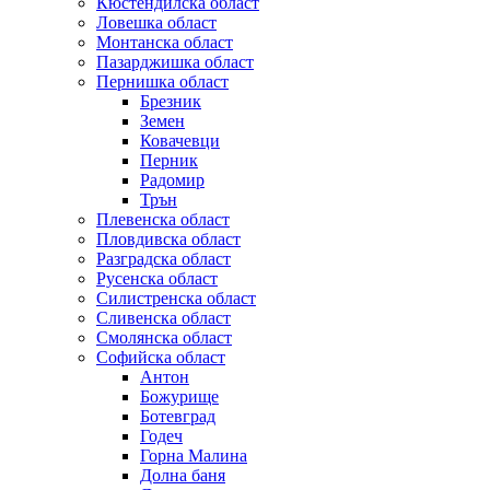
Кюстендилска област
Ловешка област
Монтанска област
Пазарджишка област
Пернишка област
Брезник
Земен
Ковачевци
Перник
Радомир
Трън
Плевенска област
Пловдивска област
Разградска област
Русенска област
Силистренска област
Сливенска област
Смолянска област
Софийска област
Антон
Божурище
Ботевград
Годеч
Горна Малина
Долна баня