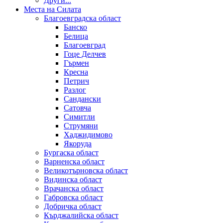
Други...
Места на Силата
Благоевградска област
Банско
Белица
Благоевград
Гоце Делчев
Гърмен
Кресна
Петрич
Разлог
Сандански
Сатовча
Симитли
Струмяни
Хаджидимово
Якоруда
Бургаска област
Варненска област
Великотърновска област
Видинска област
Врачанска област
Габровска област
Добричка област
Кърджалийска област