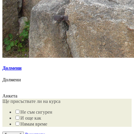
Долмени
Долмени
Анкета
Ще присъствате ли на курса
Не съм сигурен
И още как
Нямам време