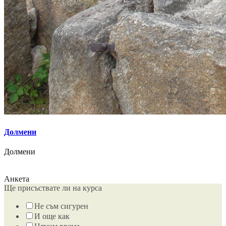
Долмени
Долмени
Анкета
Ще присъствате ли на курса
Не съм сигурен
И още как