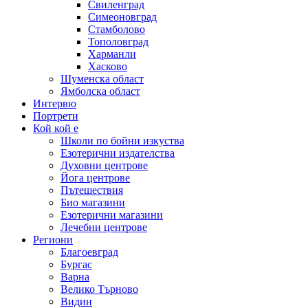
Свиленград
Симеоновград
Стамболово
Тополовград
Харманли
Хасково
Шуменска област
Ямболска област
Интервю
Портрети
Кой кой е
Школи по бойни изкуства
Езотерични издателства
Духовни центрове
Йога центрове
Пътешествия
Био магазини
Езотерични магазини
Лечебни центрове
Региони
Благоевград
Бургас
Варна
Велико Търново
Видин