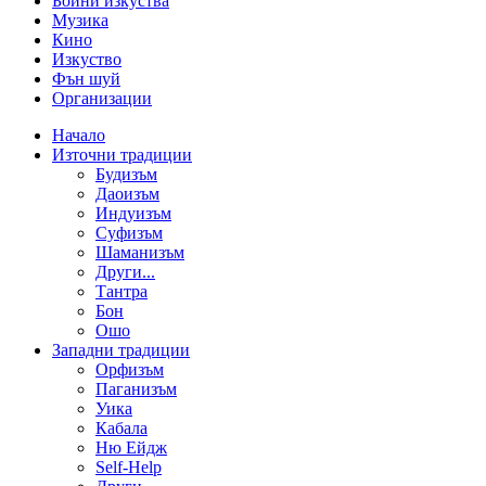
Бойни изкуства
Музика
Кино
Изкуство
Фън шуй
Организации
Начало
Източни традиции
Будизъм
Даоизъм
Индуизъм
Суфизъм
Шаманизъм
Други...
Тантра
Бон
Ошо
Западни традиции
Орфизъм
Паганизъм
Уика
Кабала
Ню Ейдж
Self-Help