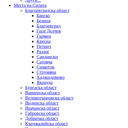
Други...
Места на Силата
Благоевградска област
Банско
Белица
Благоевград
Гоце Делчев
Гърмен
Кресна
Петрич
Разлог
Сандански
Сатовча
Симитли
Струмяни
Хаджидимово
Якоруда
Бургаска област
Варненска област
Великотърновска област
Видинска област
Врачанска област
Габровска област
Добричка област
Кърджалийска област