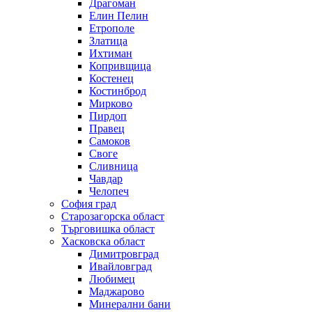
Драгоман
Елин Пелин
Етрополе
Златица
Ихтиман
Копривщица
Костенец
Костинброд
Мирково
Пирдоп
Правец
Самоков
Своге
Сливница
Чавдар
Челопеч
София град
Старозагорска област
Търговишка област
Хасковска област
Димитровград
Ивайловград
Любимец
Маджарово
Минерални бани