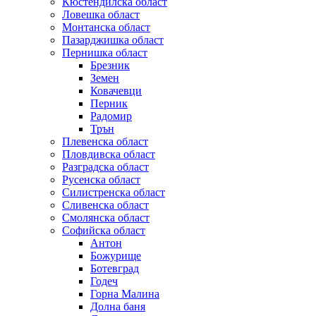
Кюстендилска област
Ловешка област
Монтанска област
Пазарджишка област
Пернишка област
Брезник
Земен
Ковачевци
Перник
Радомир
Трън
Плевенска област
Пловдивска област
Разградска област
Русенска област
Силистренска област
Сливенска област
Смолянска област
Софийска област
Антон
Божурище
Ботевград
Годеч
Горна Малина
Долна баня