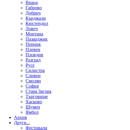
Враца
Габрово
Добрич
Кърджали
Кюстендил
Ловеч
Монтана
Пазарджик
Перник
Плевен
Пловдив
Разград
Русе
Силистра
Сливен
Смолян
София
Стара Загора
Търговище
Хасково
Шумен
Ямбол
Aрхив
Други...
Фестивали