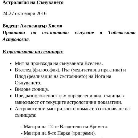
Астрология на Сънуването
24-27 октомври 2016
Водещ: Александър Хосмо
Практика на осъзнатото сънуване в Тибетската
Астрология.
В програмата на семинара:
Мит за произхода на сънуваната Вселена.
Възглед (философия), Път (медитативна практика) и
Плод (реализация на състоянието) на Йога на
Сънуването.
Видове сънища.
Предразположеност към определени вид сънища в
зависимост от текущите астрологични показатели.
Астрологични мантри,които помагат за осъзнаване на
сънищата:
- Мантри на 12-те Владетели на Времето.
- Мантри на 8-те Парка (триграми).