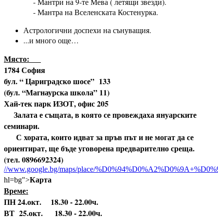
- Мантри на 9-те Мева ( летящи звезди).
- Мантра на Вселенската Костенурка.
Астрологични доспехи на сънуващия.
...и много още…
Място:
1784 София
бул. “ Цариградско шосе” 133
(бул. “Магнаурска школа” 11)
Хай-тек парк ИЗОТ, офис 205
Залата е същата, в която се провеждаха януарските
семинари.
С хората, които идват за пръв път и не могат да се
ориентират, ще бъде уговорена предварително среща.
(тел. 0896692324)
//www.google.bg/maps/place/%D0%94%D0%A2%D0%9A
Карта
hl=bg">
Време:
ПН 24.окт. 18.30 - 22.00ч.
ВТ 25.окт. 18.30 - 22.00ч.