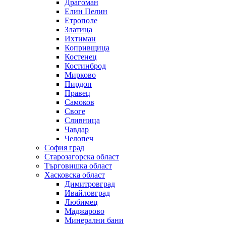
Драгоман
Елин Пелин
Етрополе
Златица
Ихтиман
Копривщица
Костенец
Костинброд
Мирково
Пирдоп
Правец
Самоков
Своге
Сливница
Чавдар
Челопеч
София град
Старозагорска област
Търговишка област
Хасковска област
Димитровград
Ивайловград
Любимец
Маджарово
Минерални бани