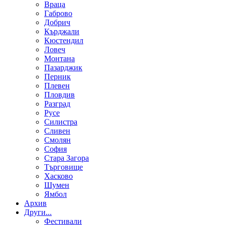
Враца
Габрово
Добрич
Кърджали
Кюстендил
Ловеч
Монтана
Пазарджик
Перник
Плевен
Пловдив
Разград
Русе
Силистра
Сливен
Смолян
София
Стара Загора
Търговище
Хасково
Шумен
Ямбол
Aрхив
Други...
Фестивали