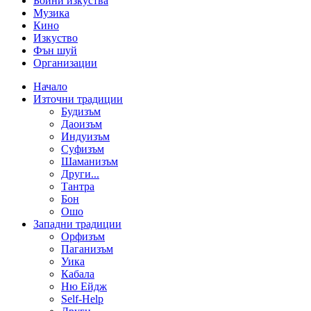
Бойни изкуства
Музика
Кино
Изкуство
Фън шуй
Организации
Начало
Източни традиции
Будизъм
Даоизъм
Индуизъм
Суфизъм
Шаманизъм
Други...
Тантра
Бон
Ошо
Западни традиции
Орфизъм
Паганизъм
Уика
Кабала
Ню Ейдж
Self-Help