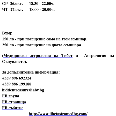
СР 26.окт. 18.30 - 22.00ч.
ЧТ 27.окт. 18.00 - 20.00ч.
Вход:
150 лв - при посещение само на този семинар.
250 лв - при посещение на двата семинара
(
Медицинска астрология на Тибет
и Астрология на
Сънуването).
За допълнителна информация:
+359 896 692324
+359 886 199188
hiddentreasure@abv.b
g
FB група
FB страница
FB събитие
http://www.tibetastromedbg.com/