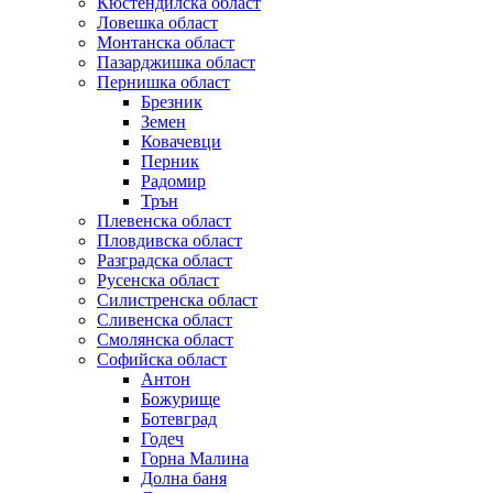
Кюстендилска област
Ловешка област
Монтанска област
Пазарджишка област
Пернишка област
Брезник
Земен
Ковачевци
Перник
Радомир
Трън
Плевенска област
Пловдивска област
Разградска област
Русенска област
Силистренска област
Сливенска област
Смолянска област
Софийска област
Антон
Божурище
Ботевград
Годеч
Горна Малина
Долна баня