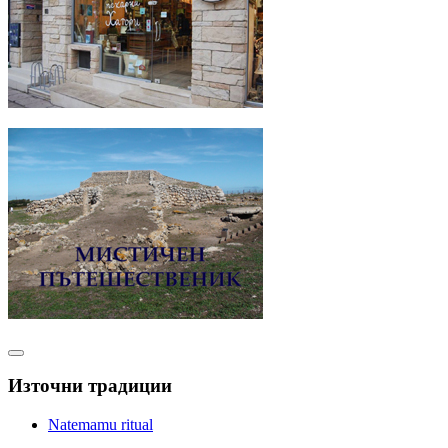
Източни традиции
Natemamu ritual