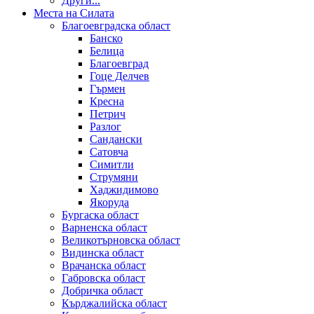
Други...
Места на Силата
Благоевградска област
Банско
Белица
Благоевград
Гоце Делчев
Гърмен
Кресна
Петрич
Разлог
Сандански
Сатовча
Симитли
Струмяни
Хаджидимово
Якоруда
Бургаска област
Варненска област
Великотърновска област
Видинска област
Врачанска област
Габровска област
Добричка област
Кърджалийска област