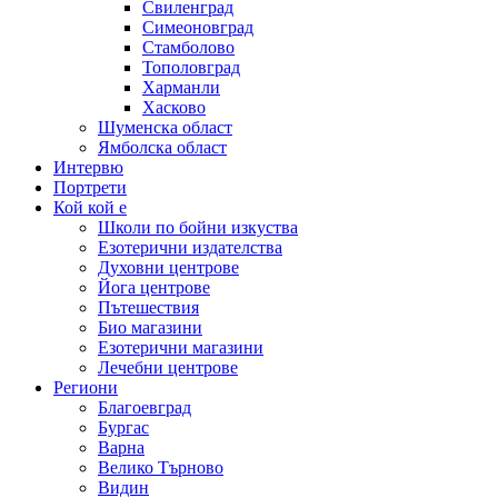
Свиленград
Симеоновград
Стамболово
Тополовград
Харманли
Хасково
Шуменска област
Ямболска област
Интервю
Портрети
Кой кой е
Школи по бойни изкуства
Езотерични издателства
Духовни центрове
Йога центрове
Пътешествия
Био магазини
Езотерични магазини
Лечебни центрове
Региони
Благоевград
Бургас
Варна
Велико Търново
Видин