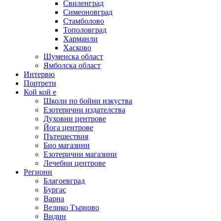
Свиленград
Симеоновград
Стамболово
Тополовград
Харманли
Хасково
Шуменска област
Ямболска област
Интервю
Портрети
Кой кой е
Школи по бойни изкуства
Езотерични издателства
Духовни центрове
Йога центрове
Пътешествия
Био магазини
Езотерични магазини
Лечебни центрове
Региони
Благоевград
Бургас
Варна
Велико Търново
Видин