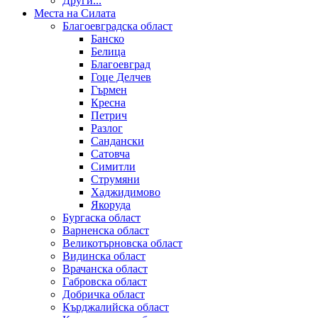
Други...
Места на Силата
Благоевградска област
Банско
Белица
Благоевград
Гоце Делчев
Гърмен
Кресна
Петрич
Разлог
Сандански
Сатовча
Симитли
Струмяни
Хаджидимово
Якоруда
Бургаска област
Варненска област
Великотърновска област
Видинска област
Врачанска област
Габровска област
Добричка област
Кърджалийска област