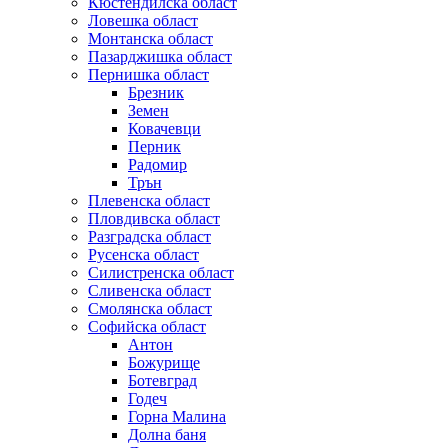
Кюстендилска област
Ловешка област
Монтанска област
Пазарджишка област
Пернишка област
Брезник
Земен
Ковачевци
Перник
Радомир
Трън
Плевенска област
Пловдивска област
Разградска област
Русенска област
Силистренска област
Сливенска област
Смолянска област
Софийска област
Антон
Божурище
Ботевград
Годеч
Горна Малина
Долна баня