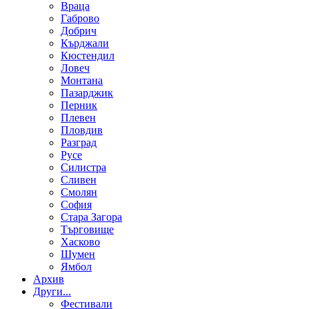
Враца
Габрово
Добрич
Кърджали
Кюстендил
Ловеч
Монтана
Пазарджик
Перник
Плевен
Пловдив
Разград
Русе
Силистра
Сливен
Смолян
София
Стара Загора
Търговище
Хасково
Шумен
Ямбол
Aрхив
Други...
Фестивали