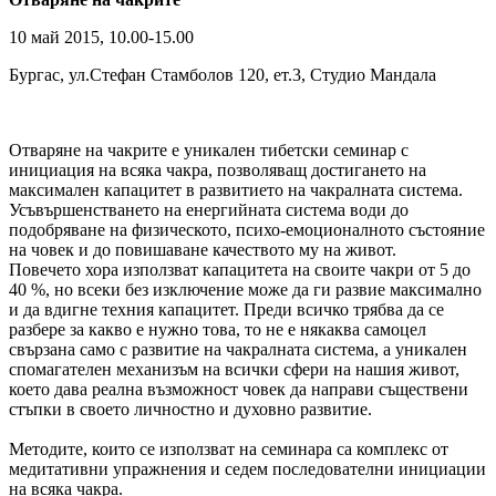
10 май 2015, 10.00-15.00
Бургас, ул.Стефан Стамболов 120, ет.3, Студио Мандала
Oтваряне на чакрите е уникален тибетски семинар с
инициация на всяка чакра, позволяващ достигането на
максимален капацитет в развитието на чакралната система.
Усъвършенстването на енергийната система води до
подобряване на физическото, психо-емоционалното състояние
на човек и до повишаване качеството му на живот.
Повечето хора използват капацитета на своите чакри от 5 до
40 %, но всеки без изключение може да ги развие максимално
и да вдигне техния капацитет. Преди всичко трябва да се
разбере за какво е нужно това, то не е някаква самоцел
свързана само с развитие на чакралната система, а уникален
спомагателен механизъм на всички сфери на нашия живот,
което дава реална възможност човек да направи съществени
стъпки в своето личностно и духовно развитие.
Методите, които се използват на семинара са комплекс от
медитативни упражнения и седем последователни инициации
на всяка чакра.