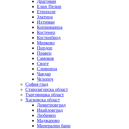
Драгоман
Елин Пелин
Етрополе
Златица
Ихтиман
Копривщица
Костенец
Костинброд
Мирково
Пирдоп
Правец
Самоков
Своге
Сливница
Чавдар
Челопеч
София град
Старозагорска област
Търговишка област
Хасковска област
Димитровград
Ивайловград
Любимец
Маджарово
Минерални бани