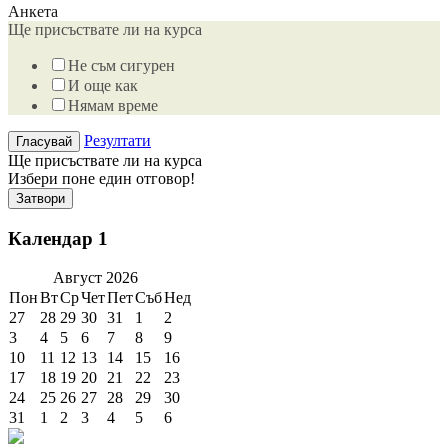
Анкета
Ще присъствате ли на курса
Не съм сигурен
И още как
Нямам време
Резултати
Ще присъствате ли на курса
Избери поне един отговор!
Затвори
Календар 1
Август
2026
Пон
Вт
Ср
Чет
Пет
Съб
Нед
27
28
29
30
31
1
2
3
4
5
6
7
8
9
10
11
12
13
14
15
16
17
18
19
20
21
22
23
24
25
26
27
28
29
30
31
1
2
3
4
5
6