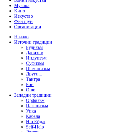
Бойни изкуства
Музика
Кино
Изкуство
Фън шуй
Организации
Начало
Източни традиции
Будизъм
Даоизъм
Индуизъм
Суфизъм
Шаманизъм
Други...
Тантра
Бон
Ошо
Западни традиции
Орфизъм
Паганизъм
Уика
Кабала
Ню Ейдж
Self-Help