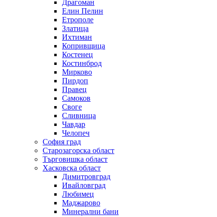
Драгоман
Елин Пелин
Етрополе
Златица
Ихтиман
Копривщица
Костенец
Костинброд
Мирково
Пирдоп
Правец
Самоков
Своге
Сливница
Чавдар
Челопеч
София град
Старозагорска област
Търговишка област
Хасковска област
Димитровград
Ивайловград
Любимец
Маджарово
Минерални бани