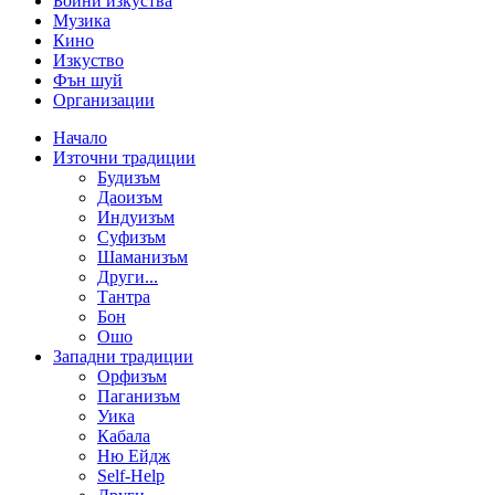
Бойни изкуства
Музика
Кино
Изкуство
Фън шуй
Организации
Начало
Източни традиции
Будизъм
Даоизъм
Индуизъм
Суфизъм
Шаманизъм
Други...
Тантра
Бон
Ошо
Западни традиции
Орфизъм
Паганизъм
Уика
Кабала
Ню Ейдж
Self-Help