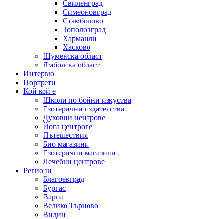
Свиленград
Симеоновград
Стамболово
Тополовград
Харманли
Хасково
Шуменска област
Ямболска област
Интервю
Портрети
Кой кой е
Школи по бойни изкуства
Езотерични издателства
Духовни центрове
Йога центрове
Пътешествия
Био магазини
Езотерични магазини
Лечебни центрове
Региони
Благоевград
Бургас
Варна
Велико Търново
Видин