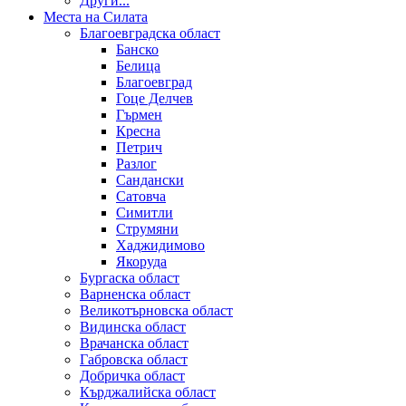
Други...
Места на Силата
Благоевградска област
Банско
Белица
Благоевград
Гоце Делчев
Гърмен
Кресна
Петрич
Разлог
Сандански
Сатовча
Симитли
Струмяни
Хаджидимово
Якоруда
Бургаска област
Варненска област
Великотърновска област
Видинска област
Врачанска област
Габровска област
Добричка област
Кърджалийска област