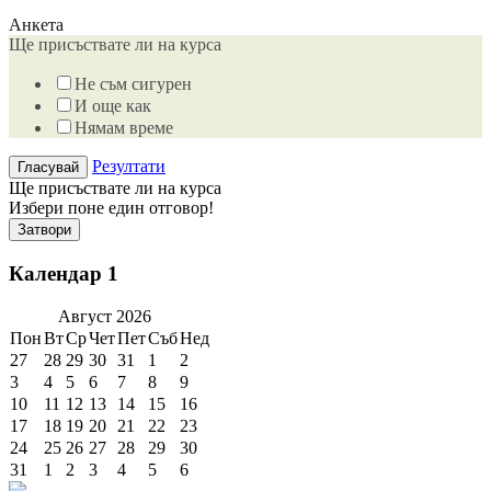
Анкета
Ще присъствате ли на курса
Не съм сигурен
И още как
Нямам време
Резултати
Ще присъствате ли на курса
Избери поне един отговор!
Затвори
Календар 1
Август
2026
Пон
Вт
Ср
Чет
Пет
Съб
Нед
27
28
29
30
31
1
2
3
4
5
6
7
8
9
10
11
12
13
14
15
16
17
18
19
20
21
22
23
24
25
26
27
28
29
30
31
1
2
3
4
5
6