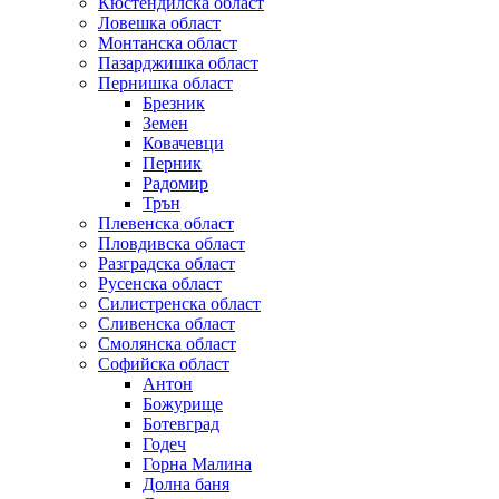
Кюстендилска област
Ловешка област
Монтанска област
Пазарджишка област
Пернишка област
Брезник
Земен
Ковачевци
Перник
Радомир
Трън
Плевенска област
Пловдивска област
Разградска област
Русенска област
Силистренска област
Сливенска област
Смолянска област
Софийска област
Антон
Божурище
Ботевград
Годеч
Горна Малина
Долна баня