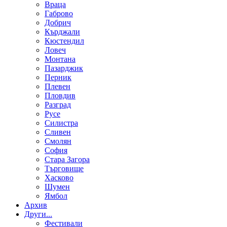
Враца
Габрово
Добрич
Кърджали
Кюстендил
Ловеч
Монтана
Пазарджик
Перник
Плевен
Пловдив
Разград
Русе
Силистра
Сливен
Смолян
София
Стара Загора
Търговище
Хасково
Шумен
Ямбол
Aрхив
Други...
Фестивали