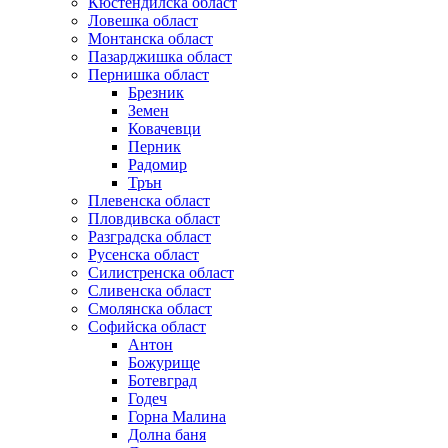
Кюстендилска област
Ловешка област
Монтанска област
Пазарджишка област
Пернишка област
Брезник
Земен
Ковачевци
Перник
Радомир
Трън
Плевенска област
Пловдивска област
Разградска област
Русенска област
Силистренска област
Сливенска област
Смолянска област
Софийска област
Антон
Божурище
Ботевград
Годеч
Горна Малина
Долна баня