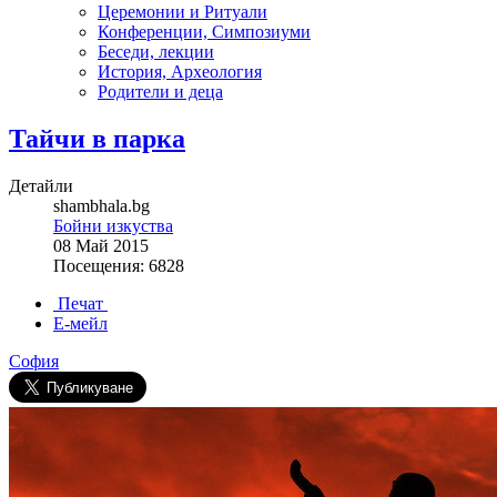
Церемонии и Ритуали
Конференции, Симпозиуми
Беседи, лекции
История, Археология
Родители и деца
Тайчи в парка
Детайли
shambhala.bg
Бойни изкуства
08 Май 2015
Посещения: 6828
Печат
Е-мейл
София