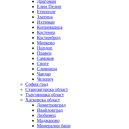
Драгоман
Елин Пелин
Етрополе
Златица
Ихтиман
Копривщица
Костенец
Костинброд
Мирково
Пирдоп
Правец
Самоков
Своге
Сливница
Чавдар
Челопеч
София град
Старозагорска област
Търговишка област
Хасковска област
Димитровград
Ивайловград
Любимец
Маджарово
Минерални бани