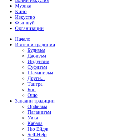
Бойни изкуства
Музика
Кино
Изкуство
Фън шуй
Организации
Начало
Източни традиции
Будизъм
Даоизъм
Индуизъм
Суфизъм
Шаманизъм
Други...
Тантра
Бон
Ошо
Западни традиции
Орфизъм
Паганизъм
Уика
Кабала
Ню Ейдж
Self-Help