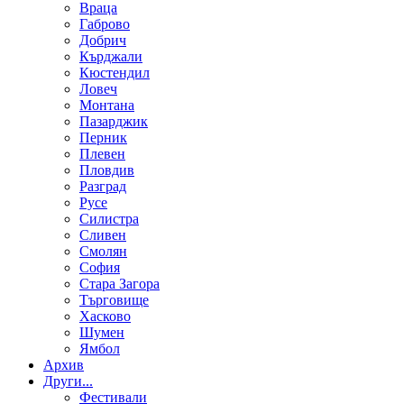
Враца
Габрово
Добрич
Кърджали
Кюстендил
Ловеч
Монтана
Пазарджик
Перник
Плевен
Пловдив
Разград
Русе
Силистра
Сливен
Смолян
София
Стара Загора
Търговище
Хасково
Шумен
Ямбол
Aрхив
Други...
Фестивали