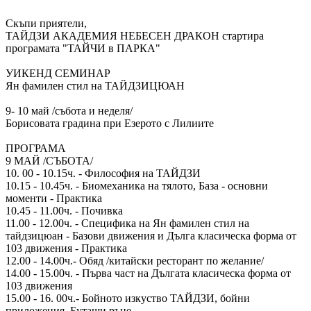
Скъпи приятели,
ТАЙДЗИ АКАДЕМИЯ НЕБЕСЕН ДРАКОН стартира
програмата "ТАЙЧИ в ПАРКА"
УИКЕНД СЕМИНАР
Ян фамилен стил на ТАЙДЗИЦЮАН
9- 10 май /събота и неделя/
Борисовата градина при Езерото с Лилиите
ПРОГРАМА
9 МАЙ /СЪБОТА/
10. 00 - 10.15ч. - Философия на ТАЙДЗИ
10.15 - 10.45ч. - Биомеханика на тялото, База - основни
моменти - Практика
10.45 - 11.00ч. - Почивка
11.00 - 12.00ч. - Специфика на Ян фамилен стил на
тайдзицюан - Базови движения и Дълга класическа форма от
103 движения - Практика
12.00 - 14.00ч.- Обяд /китайски ресторант по желание/
14.00 - 15.00ч. - Първа част на Дългата класическа форма от
103 движения
15.00 - 16. 00ч.- Бойното изкуство ТАЙДЗИ, бойни
приложения, Бутащи ръце