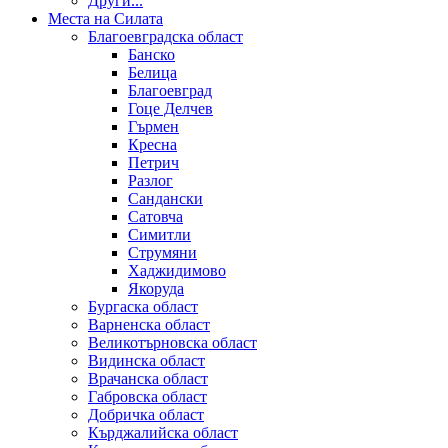
Други...
Места на Силата
Благоевградска област
Банско
Белица
Благоевград
Гоце Делчев
Гърмен
Кресна
Петрич
Разлог
Сандански
Сатовча
Симитли
Струмяни
Хаджидимово
Якоруда
Бургаска област
Варненска област
Великотърновска област
Видинска област
Врачанска област
Габровска област
Добричка област
Кърджалийска област