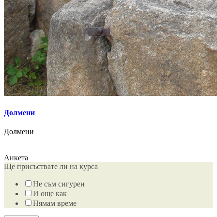
Долмени
Долмени
Анкета
Ще присъствате ли на курса
Не съм сигурен
И още как
Нямам време