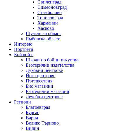
Свиленград
Симеоновград
Стамболово
Тополовград
Харманли
Хасково
Шуменска област
Ямболска област
Интервю
Портрети
Кой кой е
Школи по бойни изкуства
Езотерични издателства
Духовни центрове
Йога центрове
Пътешествия
Био магазини
Езотерични магазини
Лечебни центрове
Региони
Благоевград
Бургас
Варна
Велико Търново
Видин