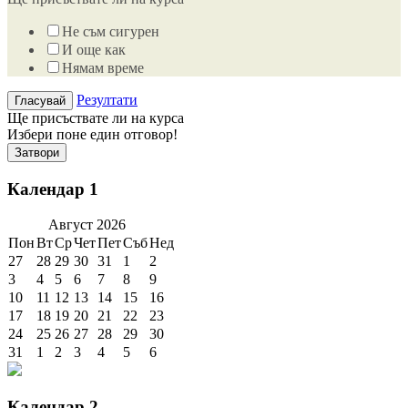
Не съм сигурен
И още как
Нямам време
Резултати
Ще присъствате ли на курса
Избери поне един отговор!
Затвори
Календар 1
Август
2026
Пон
Вт
Ср
Чет
Пет
Съб
Нед
27
28
29
30
31
1
2
3
4
5
6
7
8
9
10
11
12
13
14
15
16
17
18
19
20
21
22
23
24
25
26
27
28
29
30
31
1
2
3
4
5
6
Календар 2