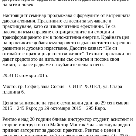
на всеки човек.
Настоящият семинар продължава с формулите от вътрешната
даоска алхимия. Практиките са лесни за заучаване и
практикуване, като са изключително ефективни. Те са
насочени към справяне с отрицателните ни емоции и
трансформирането им в положителна енергия. Крайната цел
на практиките добавя към здравето и дълголетието вътрешно
развитие и духовно израстване. Даосите казват: “Не си
отивайте с празни ръце от този живот”. Техните практики ни
дават средството да изпълним със смисъл и посока своя
живот, за да се радваме на хубавите неща в него.
29-31 Октомври 2015:
Място: гр. София, зала София – СИТИ ХОТЕЛ, ул. Стара
планина 6.
Цена за записване на трите семинарни дни, до 29 септември
2015 – 245 Евро; до 29 октомври 2015 – 295 Евро.
Рентао е над 20 години близък инструктор студент, асистент и
старши инструктор на Майстор Мантак Чиа – международно
признат авторитет за даоски практики. Рентао e ценен и
уважаван инструктор, който преподава по цял свят. От 2005 г.