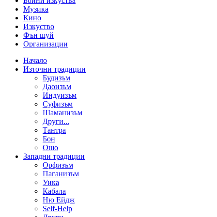
Бойни изкуства
Музика
Кино
Изкуство
Фън шуй
Организации
Начало
Източни традиции
Будизъм
Даоизъм
Индуизъм
Суфизъм
Шаманизъм
Други...
Тантра
Бон
Ошо
Западни традиции
Орфизъм
Паганизъм
Уика
Кабала
Ню Ейдж
Self-Help