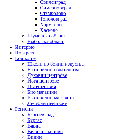
Свиленград
Симеоновград
Стамболово
Тополовград
Харманли
Хасково
Шуменска област
Ямболска област
Интервю
Портрети
Кой кой е
Школи по бойни изкуства
Езотерични издателства
Духовни центрове
Йога центрове
Пътешествия
Био магазини
Езотерични магазини
Лечебни центрове
Региони
Благоевград
Бургас
Варна
Велико Търново
Видин