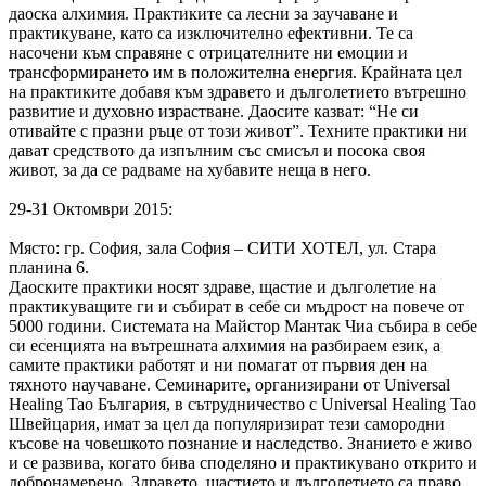
даоска алхи
мия. Практиките са лесни за заучаване и
практикуване, като са изключително ефективни. Те са
насочени към справяне с отрицателните ни емоции и
трансформирането им в положителна енергия. Крайната цел
на практиките добавя към здравето и дълголетието вътрешно
развитие и духовно израстване. Даосите казват: “Не си
отивайте с празни ръце от този живот”. Техните практики ни
дават средството да изпълним със смисъл и посока своя
живот, за да се радваме на хубавите неща в него.
29-31 Октомври 2015:
Място: гр. София, зала София – СИТИ ХОТЕЛ, ул. Стара
планина 6.
Даоските практики носят здраве, щастие и дълголетие на
практикуващите ги и събират в себе си мъдрост на повече от
5000 години. Системата на Майстор Мантак Чиа събира в себе
си есенцията на вътрешната алхимия на разбираем език, а
самите практики работят и ни помагат от първия ден на
тяхното научаване. Семинарите, организирани от Universal
Healing Tao България, в сътрудничество с Universal Healing Tao
Швейцария, имат за цел да популяризират тези самородни
късове на човешкото познание и наследство. Знанието е живо
и се развива, когато бива споделяно и практикувано открито и
добронамерено. Здравето, щастието и дълголетието са право