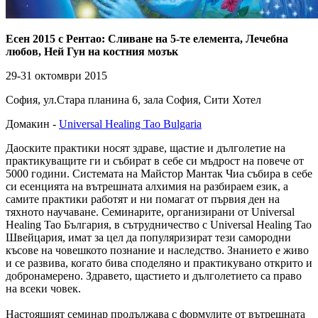
Есен 2015 с Рентао: Сливане на 5-те елемента, Лечебна
любов, Ней Гун на костния мозък
29-31 октомври 2015
София, ул.Стара планина 6, зала София, Сити Хотел
Домакин -
Universal Healing Tao Bulgaria
Даоските практики носят здраве, щастие и дълголетие на
практикуващите ги и събират в себе си мъдрост на повече от
5000 години. Системата на Майстор Мантак Чиа събира в себе
си есенцията на вътрешната алхимия на разбираем език, а
самите практики работят и ни помагат от първия ден на
тяхното научаване. Семинарите, организирани от Universal
Healing Tao България, в сътрудничество с Universal Healing Tao
Швейцария, имат за цел да популяризират тези самородни
късове на човешкото познание и наследство. Знанието е живо
и се развива, когато бива споделяно и практикувано открито и
добронамерено. Здравето, щастието и дълголетието са право
на всеки човек.
Настоящият семинар продължава с формулите от вътрешната