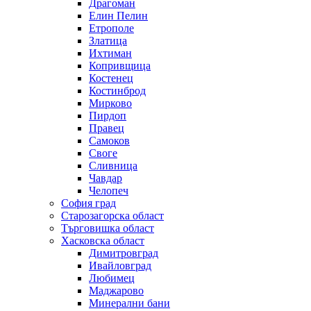
Драгоман
Елин Пелин
Етрополе
Златица
Ихтиман
Копривщица
Костенец
Костинброд
Мирково
Пирдоп
Правец
Самоков
Своге
Сливница
Чавдар
Челопеч
София град
Старозагорска област
Търговишка област
Хасковска област
Димитровград
Ивайловград
Любимец
Маджарово
Минерални бани