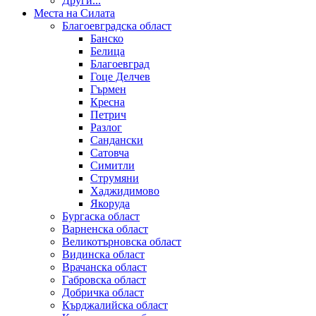
Други...
Места на Силата
Благоевградска област
Банско
Белица
Благоевград
Гоце Делчев
Гърмен
Кресна
Петрич
Разлог
Сандански
Сатовча
Симитли
Струмяни
Хаджидимово
Якоруда
Бургаска област
Варненска област
Великотърновска област
Видинска област
Врачанска област
Габровска област
Добричка област
Кърджалийска област