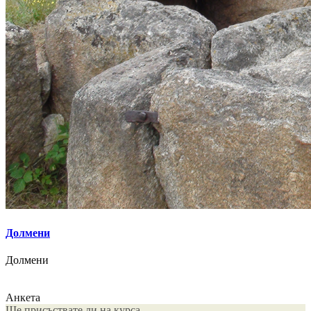
Долмени
Долмени
Анкета
Ще присъствате ли на курса