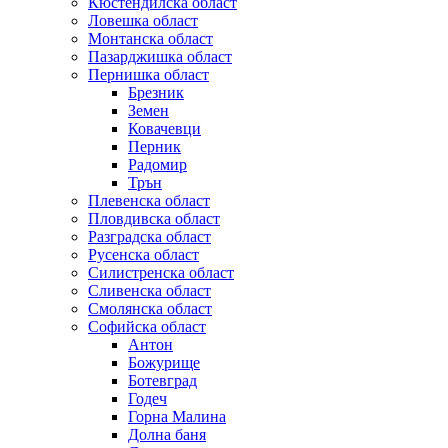
Кюстендилска област
Ловешка област
Монтанска област
Пазарджишка област
Пернишка област
Брезник
Земен
Ковачевци
Перник
Радомир
Трън
Плевенска област
Пловдивска област
Разградска област
Русенска област
Силистренска област
Сливенска област
Смолянска област
Софийска област
Антон
Божурище
Ботевград
Годеч
Горна Малина
Долна баня