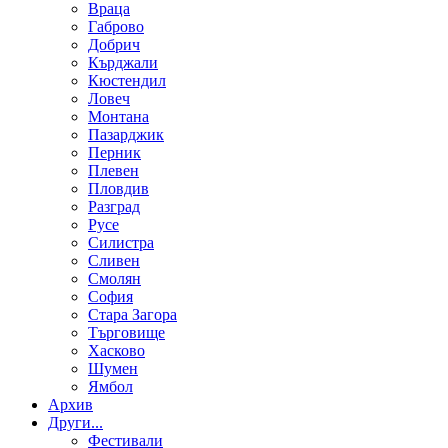
Враца
Габрово
Добрич
Кърджали
Кюстендил
Ловеч
Монтана
Пазарджик
Перник
Плевен
Пловдив
Разград
Русе
Силистра
Сливен
Смолян
София
Стара Загора
Търговище
Хасково
Шумен
Ямбол
Aрхив
Други...
Фестивали