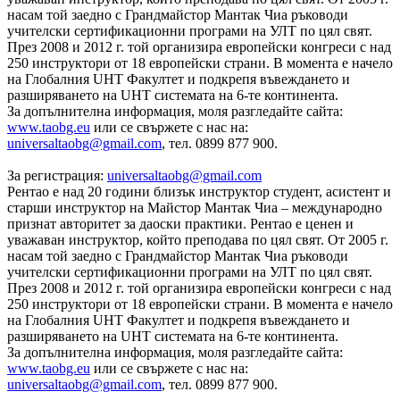
насам той заедно с Грандмайстор Мантак Чиа ръководи
учителски сертификационни програми на УЛТ по цял свят.
През 2008 и 2012 г. той организира европейски конгреси с над
250 инструктори от 18 европейски страни. В момента е начело
на Глобалния UHT Факултет и подкрепя въвеждането и
разширяването на UHT системата на 6-те континента.
За допълнителна информация, моля разгледайте сайта:
www.taobg.eu
или се свържете с нас на:
universaltaobg@gmail.com
, тел. 0899 877 900.
За регистрация:
universaltaobg@gmail.com
Рентао е над 20 години близък инструктор студент, асистент и
старши инструктор на Майстор Мантак Чиа – международно
признат авторитет за даоски практики. Рентао e ценен и
уважаван инструктор, който преподава по цял свят. От 2005 г.
насам той заедно с Грандмайстор Мантак Чиа ръководи
учителски сертификационни програми на УЛТ по цял свят.
През 2008 и 2012 г. той организира европейски конгреси с над
250 инструктори от 18 европейски страни. В момента е начело
на Глобалния UHT Факултет и подкрепя въвеждането и
разширяването на UHT системата на 6-те континента.
За допълнителна информация, моля разгледайте сайта:
www.taobg.eu
или се свържете с нас на:
universaltaobg@gmail.com
, тел. 0899 877 900.