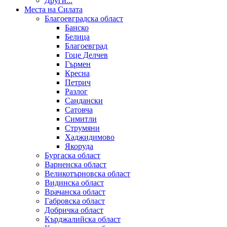
Други...
Места на Силата
Благоевградска област
Банско
Белица
Благоевград
Гоце Делчев
Гърмен
Кресна
Петрич
Разлог
Сандански
Сатовча
Симитли
Струмяни
Хаджидимово
Якоруда
Бургаска област
Варненска област
Великотърновска област
Видинска област
Врачанска област
Габровска област
Добричка област
Кърджалийска област