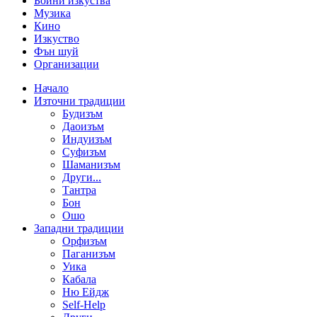
Бойни изкуства
Музика
Кино
Изкуство
Фън шуй
Организации
Начало
Източни традиции
Будизъм
Даоизъм
Индуизъм
Суфизъм
Шаманизъм
Други...
Тантра
Бон
Ошо
Западни традиции
Орфизъм
Паганизъм
Уика
Кабала
Ню Ейдж
Self-Help