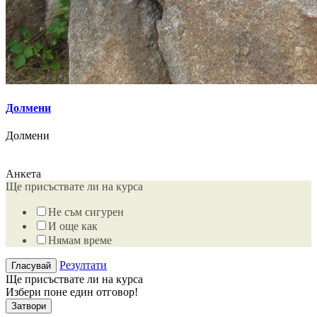
Долмени
Долмени
Анкета
Ще присъствате ли на курса
Не съм сигурен
И още как
Нямам време
Резултати
Ще присъствате ли на курса
Избери поне един отговор!
Затвори