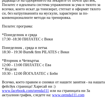
радваща се на одобрението на лекарите от почти цял век,
Пилатес е идеалната система упражнения за ума и тялото за
всички, които искат да тонизират, стегнат и оформят тялото
си, без натрупванията на мускули, характерни за по-
конвенционалните методи на тренировка.
Пилатес програма:
*Понеделник и сряда
17:30 -18:30 ПИЛАТЕС с Вики
Понеделник , сряда и петък
18:30 - 19:30 Burn& firm PILATES с Вики
*Вторник и Четвъртък
12:00 - 13:00 ПИЛАТЕС с Ева
* Неделя
10:30 - 12:00 ЙОГАЛАТЕС с Боби
Всичко, което правим и снимки от нашите занятия - на нашата
фейсбук страница! Харесай ни :)
www.facebook.com/orenda111
или на страницата ни За
актуалния график, следете на:
www.orenda111.com