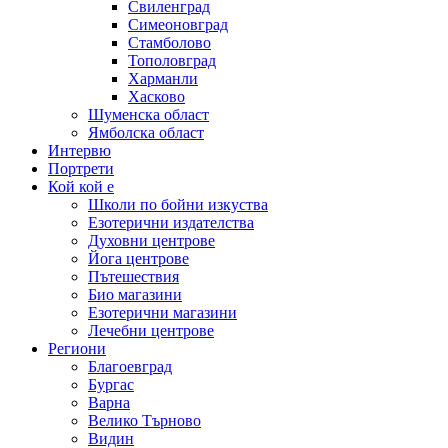
Свиленград
Симеоновград
Стамболово
Тополовград
Харманли
Хасково
Шуменска област
Ямболска област
Интервю
Портрети
Кой кой е
Школи по бойни изкуства
Езотерични издателства
Духовни центрове
Йога центрове
Пътешествия
Био магазини
Езотерични магазини
Лечебни центрове
Региони
Благоевград
Бургас
Варна
Велико Търново
Видин