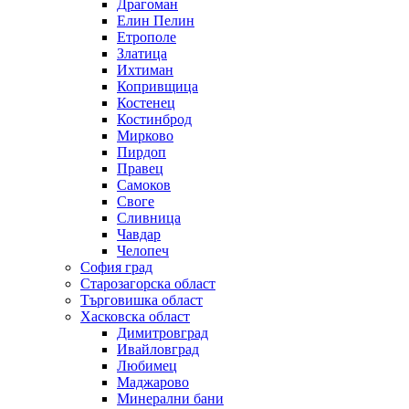
Драгоман
Елин Пелин
Етрополе
Златица
Ихтиман
Копривщица
Костенец
Костинброд
Мирково
Пирдоп
Правец
Самоков
Своге
Сливница
Чавдар
Челопеч
София град
Старозагорска област
Търговишка област
Хасковска област
Димитровград
Ивайловград
Любимец
Маджарово
Минерални бани