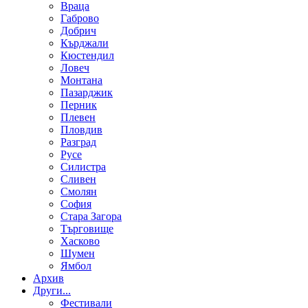
Враца
Габрово
Добрич
Кърджали
Кюстендил
Ловеч
Монтана
Пазарджик
Перник
Плевен
Пловдив
Разград
Русе
Силистра
Сливен
Смолян
София
Стара Загора
Търговище
Хасково
Шумен
Ямбол
Aрхив
Други...
Фестивали