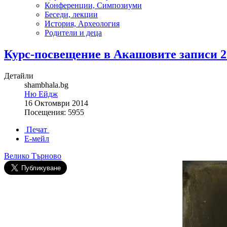
Конференции, Симпозиуми
Беседи, лекции
История, Археология
Родители и деца
Курс-посвещение в Акашовите записи 2
Детайли
shambhala.bg
Ню Ейдж
16 Октомври 2014
Посещения: 5955
Печат
Е-мейл
Велико Търново