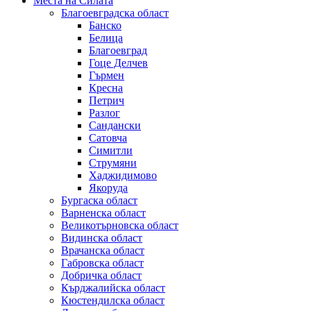
Места на Силата
Благоевградска област
Банско
Белица
Благоевград
Гоце Делчев
Гърмен
Кресна
Петрич
Разлог
Сандански
Сатовча
Симитли
Струмяни
Хаджидимово
Якоруда
Бургаска област
Варненска област
Великотърновска област
Видинска област
Врачанска област
Габровска област
Добричка област
Кърджалийска област
Кюстендилска област