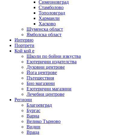
Симеоновград
Стамболово
Тополовград
Харманли
Хасково
Шуменска област
Ямболска област
Интервю
Портрети
Кой кой е
Школи по бойни изкуства
Езотерични издателства
Духовни центрове
Йога центрове
Пътешествия
Био магазини
Езотерични магазини
Лечебни центрове
Региони
Благоевград
Бургас
Варна
Велико Търново
Видин
Враца