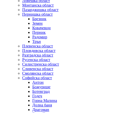
Ловешка област
Монтанска област
Пазарджишка област
Пернишка област
Брезник
Земен
Ковачевци
Перник
Радомир
Трън
Плевенска област
Пловдивска област
Разградска област
Русенска област
Силистренска област
Сливенска област
Смолянска област
Софийска област
Антон
Божурище
Ботевград
Годеч
Горна Малина
Долна баня
Драгоман