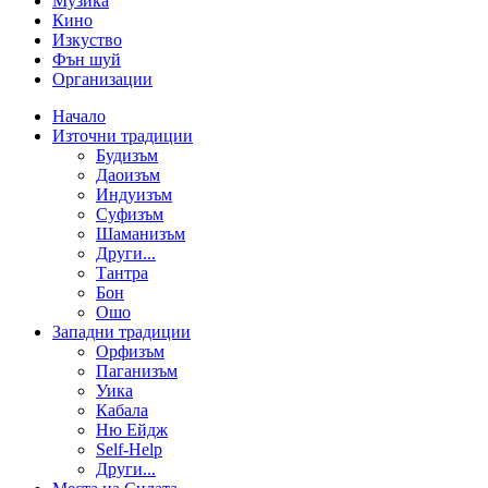
Музика
Кино
Изкуство
Фън шуй
Организации
Начало
Източни традиции
Будизъм
Даоизъм
Индуизъм
Суфизъм
Шаманизъм
Други...
Тантра
Бон
Ошо
Западни традиции
Орфизъм
Паганизъм
Уика
Кабала
Ню Ейдж
Self-Help
Други...