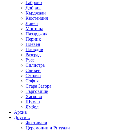
Габрово
Добрич
Кърджали
Кюстендил
Ловеч
Монтана
Пазарджик
Перник
Плевен
Пловдив
Разград
Русе
Силистра
Сливен
Смолян
София
Стара Загора
Търговище
Хасково
Шумен
Ямбол
Aрхив
Други...
Фестивали
Церемонии и Ритуали