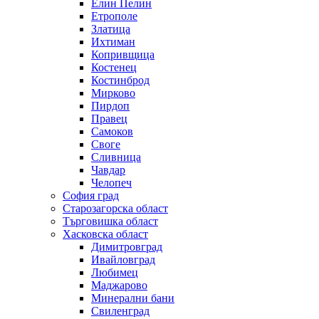
Елин Пелин
Етрополе
Златица
Ихтиман
Копривщица
Костенец
Костинброд
Мирково
Пирдоп
Правец
Самоков
Своге
Сливница
Чавдар
Челопеч
София град
Старозагорска област
Търговишка област
Хасковска област
Димитровград
Ивайловград
Любимец
Маджарово
Минерални бани
Свиленград