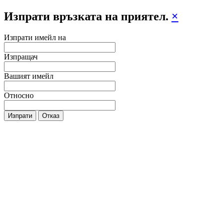
Изпрати връзката на приятел.
×
Изпрати имейл на
Изпращач
Вашият имейл
Относно
Изпрати
Отказ